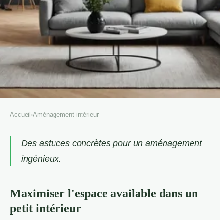
Accueil
›
Aménagement intérieur
AMÉNAGEMENT INTÉRIEUR
comment optimiser
Des astuces concrètes pour un aménagement
ingénieux.
l'aménagement intérieur pour
un petit espace
Maximiser l'espace available dans un
Caroline
•
29 mai 2025
•
8 min de lecture
petit intérieur